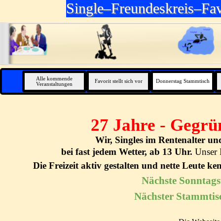
Direkt zum Seiteninhalt
Single–Freundeskreis–Fav
Alle kommende
Favorit stellt sich vor
Donnerstag Stammtisch
Veranstaltungen
27 Jahre - Gegrü
Wir, Singles im Rentenalter u
bei fast jedem Wetter, ab 13 Uhr.
Unser 
Die Freizeit aktiv gestalten und nette Leute k
Nächste Sonntag
Nächster Stammtis