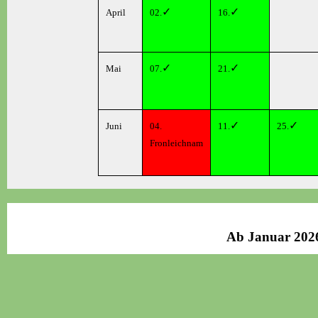
✓
✓
April
02.
16.
✓
✓
Mai
07.
21.
✓
✓
Juni
04.
11.
25.
Fronleichnam
Ab Januar 2026