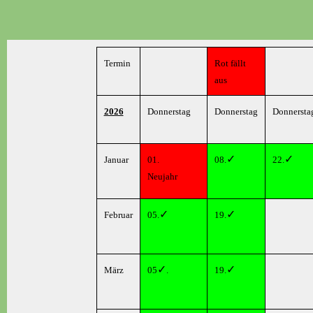
Termin
Rot fällt
aus
2026
Donnerstag
Donnerstag
Donnersta
✓
✓
Januar
01.
08.
22.
Neujahr
✓
✓
Februar
05.
19.
✓
✓
März
05
.
19.