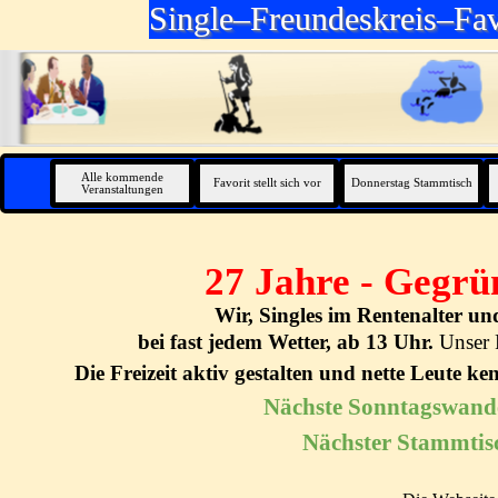
Direkt zum Seiteninhalt
Single–Freundeskreis–Fav
Alle kommende
Favorit stellt sich vor
Donnerstag Stammtisch
Veranstaltungen
27 Jahre - Gegrü
Wir, Singles im Rentenalter u
bei fast jedem Wetter, ab 13 Uhr.
Unser 
Die Freizeit aktiv gestalten und nette Leute k
Nächste Sonntagswande
Nächster Stammtis