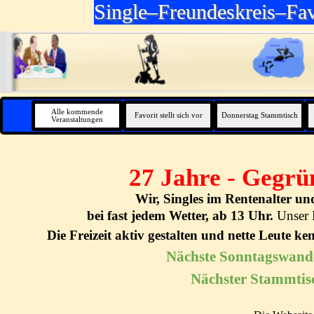
Direkt zum Seiteninhalt
Single–Freundeskreis–Fav
Alle kommende
Favorit stellt sich vor
Donnerstag Stammtisch
Veranstaltungen
27 Jahre - Gegrü
Wir, Singles im Rentenalter u
bei fast jedem Wetter, ab 13 Uhr.
Unser 
Die Freizeit aktiv gestalten und nette Leute k
Nächste Sonntagswande
Nächster Stammtis